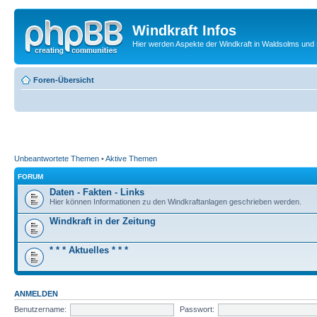
Windkraft Infos
Hier werden Aspekte der Windkraft in Waldsolms und 
Foren-Übersicht
Unbeantwortete Themen
•
Aktive Themen
FORUM
Daten - Fakten - Links
Hier können Informationen zu den Windkraftanlagen geschrieben werden.
Windkraft in der Zeitung
* * * Aktuelles * * *
ANMELDEN
Benutzername:
Passwort: