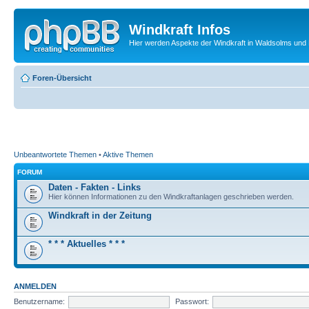
Windkraft Infos
Hier werden Aspekte der Windkraft in Waldsolms und 
Foren-Übersicht
Unbeantwortete Themen
•
Aktive Themen
FORUM
Daten - Fakten - Links
Hier können Informationen zu den Windkraftanlagen geschrieben werden.
Windkraft in der Zeitung
* * * Aktuelles * * *
ANMELDEN
Benutzername:
Passwort: