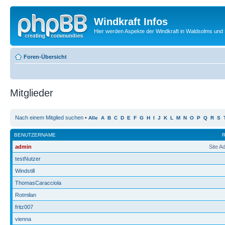
Windkraft Infos
Hier werden Aspekte der Windkraft in Waldsolms und 
Foren-Übersicht
Mitglieder
Nach einem Mitglied suchen
•
Alle
A
B
C
D
E
F
G
H
I
J
K
L
M
N
O
P
Q
R
S
BENUTZERNAME
admin
Site A
testNutzer
Windstill
ThomasCaracciola
Rotmilan
fritz007
vienna