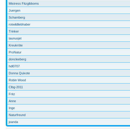
Mistress Fitzgibboms
Juergen
Schamberg
rotwildliebhaber
Trinker
taunusjet
Kreukröte
ProNatur
doncleeberg
hdl0707
Donna Quixote
Robin Wood
Clbg-2011
Fritz
Anne
Inge
Naturfreund
joanda